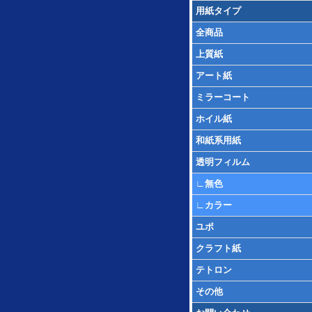
用紙タイプ
全商品
上質紙
アート紙
ミラーコート
ホイル紙
和紙系用紙
透明フィルム
∟
無色
∟
カラー
ユポ
クラフト紙
テトロン
その他