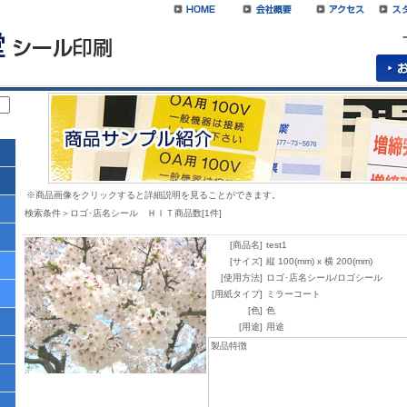
※商品画像をクリックすると詳細説明を見ることができます。
検索条件＞ロゴ･店名シール ＨＩＴ商品数[1件]
[商品名]
test1
[サイズ]
縦 100(mm) x 横 200(mm)
[使用方法]
ロゴ･店名シール/ロゴシール
[用紙タイプ]
ミラーコート
[色]
色
[用途]
用途
製品特徴