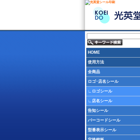
HOME
使用方法
全商品
ロゴ･店名シール
∟
ロゴシール
∟
店名シール
告知シール
バーコードシール
型番表示シール
定格銘板